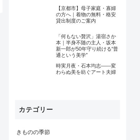
【京都市】母子家庭・寡婦
の方へ｜着物の無料・格安
貸出制度のご案内
「何もない贅沢」湯宿さか
本｜半身不随の主人・坂本
新一郎が50年守り続ける“普
通という美学”
時実月夜・石本均志——変
わらぬ美を紡ぐアート夫婦
カテゴリー
きものの季節