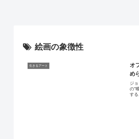
絵画の象徴性
オ
生きるアート
め
ジョ
の"
する