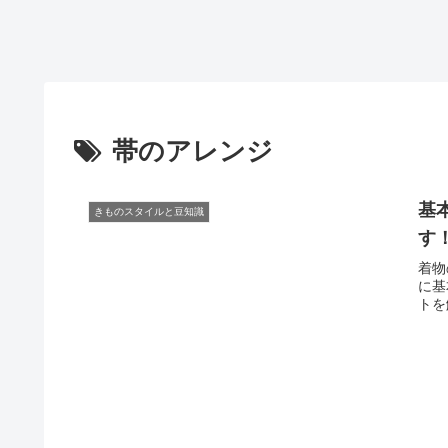
帯のアレンジ
基
きものスタイルと豆知識
す！H
着物
に基
トを