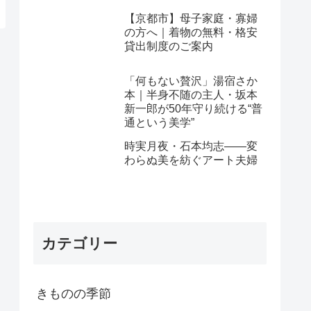
【京都市】母子家庭・寡婦
の方へ｜着物の無料・格安
貸出制度のご案内
「何もない贅沢」湯宿さか
本｜半身不随の主人・坂本
新一郎が50年守り続ける“普
通という美学”
時実月夜・石本均志——変
わらぬ美を紡ぐアート夫婦
カテゴリー
きものの季節